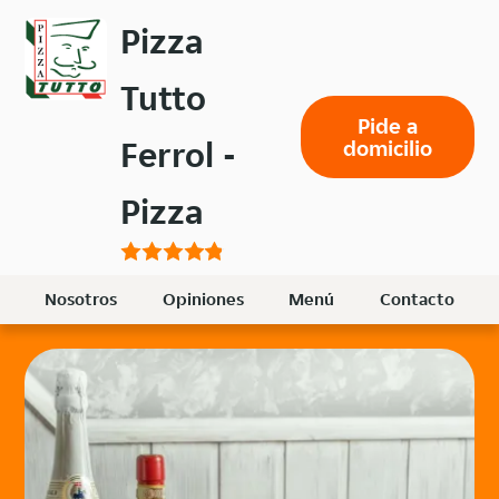
Volver
Pizza
al
menú
Tutto
principal
Pide a
Ferrol -
domicilio
Pizza
Nosotros
Opiniones
Menú
Contacto